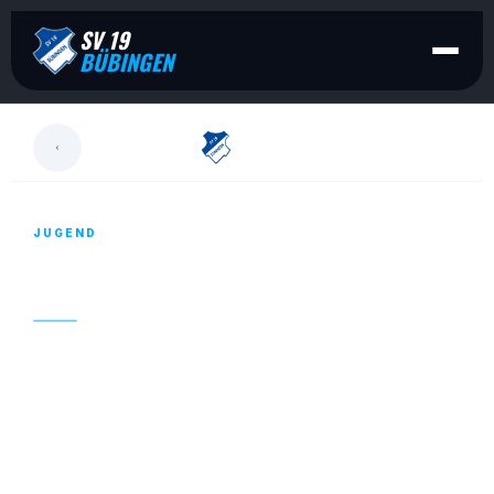
SV 19
BÜBINGEN
LESEN
JUGEND
G-JUGEND – HALLENSPIELTAG IN ENSHEIM
22. JANUAR 2020
Von Manuel Winkel
Letzten Sonntag stand ein
Pflichtfreundschaftsspieltag in der Sporthalle
Ensheim an. Mit drei Mannschaften traten wir an.