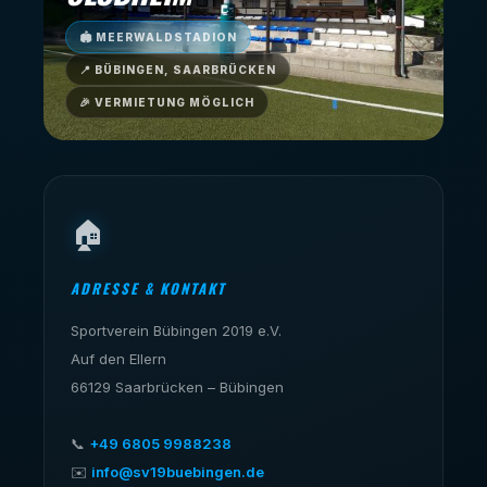
🏟 MEERWALDSTADION
📍 BÜBINGEN, SAARBRÜCKEN
🎉 VERMIETUNG MÖGLICH
🏠
ADRESSE & KONTAKT
Sportverein Bübingen 2019 e.V.
Auf den Ellern
66129 Saarbrücken – Bübingen
📞
+49 6805 9988238
✉️
info@sv19buebingen.de