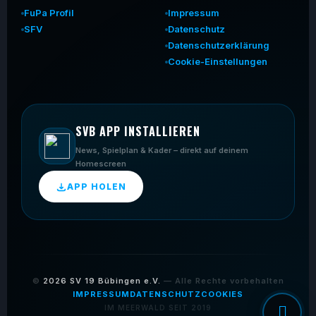
FuPa Profil
Impressum
SFV
Datenschutz
Datenschutzerklärung
Cookie-Einstellungen
SVB APP INSTALLIEREN
News, Spielplan & Kader – direkt auf deinem
Homescreen
APP HOLEN
©
2026
SV 19 Bübingen e.V.
— Alle Rechte vorbehalten
IMPRESSUM
DATENSCHUTZ
COOKIES
IM MEERWALD SEIT 2019