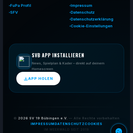
FuPa Profil
Impressum
SFV
Datenschutz
Datenschutzerklärung
Cookie-Einstellungen
SVB APP INSTALLIEREN
News, Spielplan & Kader – direkt auf deinem
Homescreen
APP HOLEN
©
2026
SV 19 Bübingen e.V.
— Alle Rechte vorbehalten
IMPRESSUM
DATENSCHUTZ
COOKIES
IM MEERWALD SEIT 2019