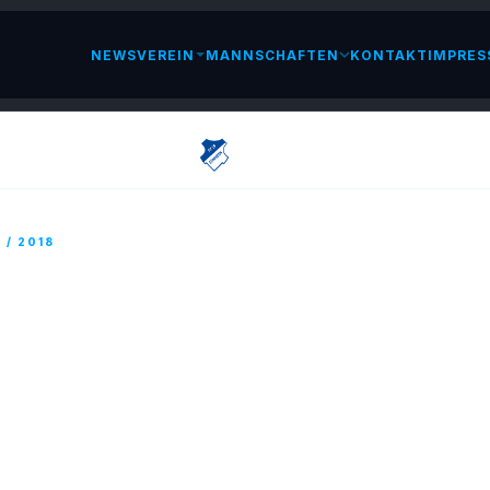
NEWS
VEREIN
MANNSCHAFTEN
KONTAKT
IMPRES
LESEN
7 / 2018
UGEND – STARKE GEGNER AUF DEM
SELHUMES
IL 2018
er Wochen ohne Spieltag bzw. Turnier traten wir am Wochen
utsch-französischen Kieselhumesturnier des SV Saar 05 an.