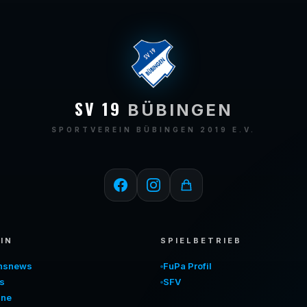
SV 19
BÜBINGEN
SPORTVEREIN BÜBINGEN 2019 E.V.
IN
SPIELBETRIEB
insnews
FuPa Profil
s
SFV
ine