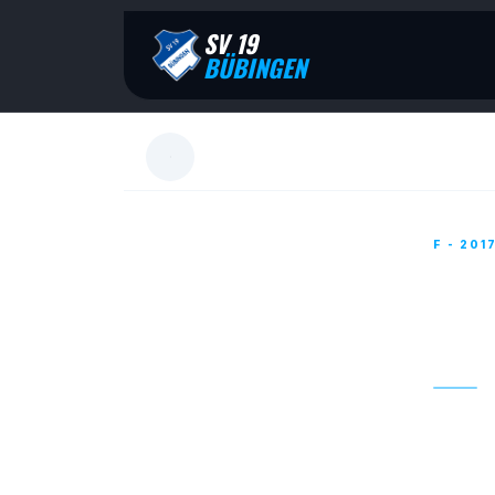
SV 19
BÜBINGEN
F - 201
F-J
KIE
10. APR
Nach vi
beim de