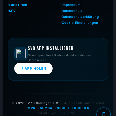
FuPa Profil
Impressum
SFV
Datenschutz
Datenschutzerklärung
Cookie-Einstellungen
SVB APP INSTALLIEREN
News, Spielplan & Kader – direkt auf deinem
Homescreen
APP HOLEN
©
2026
SV 19 Bübingen e.V.
— Alle Rechte vorbehalten
IMPRESSUM
DATENSCHUTZ
COOKIES
IM MEERWALD SEIT 2019