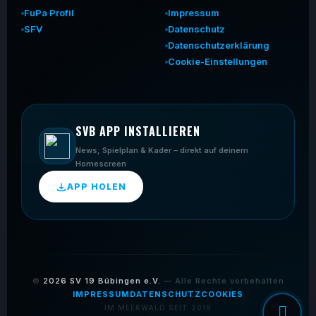
FuPa Profil
Impressum
SFV
Datenschutz
Datenschutzerklärung
Cookie-Einstellungen
SVB APP INSTALLIEREN
News, Spielplan & Kader – direkt auf deinem
Homescreen
APP HOLEN
©
2026
SV 19 Bübingen e.V.
— Alle Rechte vorbehalten
IMPRESSUM
DATENSCHUTZ
COOKIES
IM MEERWALD SEIT 2019