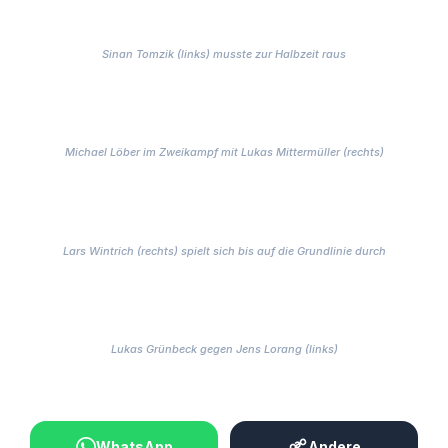
Sinan Tomzik (links) musste zur Halbzeit raus
Michael Löber im Zweikampf mit Lukas Mittermüller (rechts)
Lars Wintrich (rechts) spielt sich bis auf die Grundlinie durch
Lukas Grünbeck gegen Jens Lorang (links)
BEITRAG TEILEN
WhatsApp
Andere