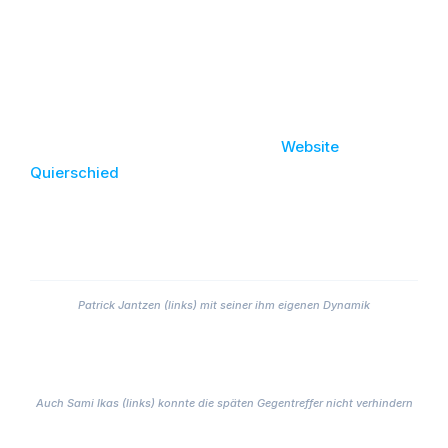
69.), 5:1 Robin Blaser (88.).
Schiedsrichter: Luca Schilirò, Kevin Muscalla, Julian
Jansen
Zuschauer: 150
Hier der Link zum Spielbericht der
Website
Quierschied
Fotos: Armin Schwambach
Patrick Jantzen (links) mit seiner ihm eigenen Dynamik
Auch Sami Ikas (links) konnte die späten Gegentreffer nicht verhindern