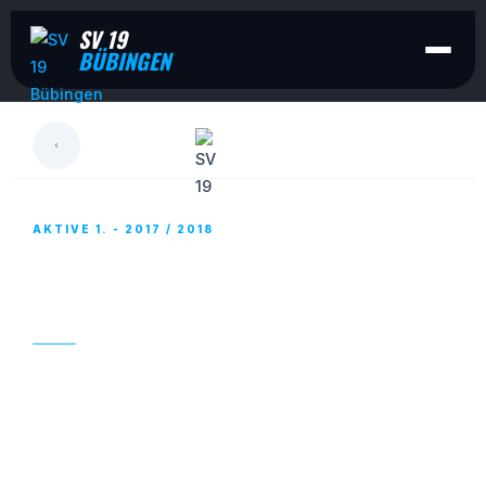
SV 19
BÜBINGEN
LESEN
AKTIVE 1. - 2017 / 2018
AKTIVE 1. – WER VORNE STEHT, DEM
SCHEINT DIE SONNE
13. NOVEMBER 2017
Auswärts ist weiterhin nix zu holen: Der SV 09 geht
beim Zweiten in Quierschied am Ende mit 1:5 unter.