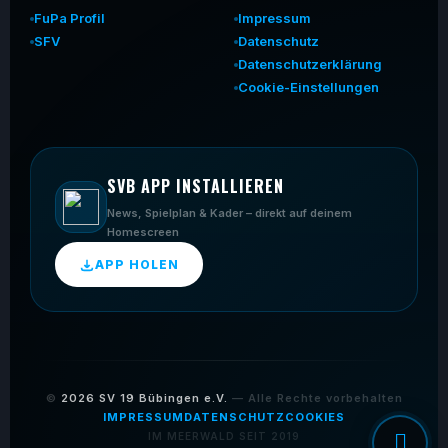
FuPa Profil
Impressum
SFV
Datenschutz
Datenschutzerklärung
Cookie-Einstellungen
SVB APP INSTALLIEREN
News, Spielplan & Kader – direkt auf deinem
Homescreen
APP HOLEN
©
2026
SV 19 Bübingen e.V.
— Alle Rechte vorbehalten
IMPRESSUM
DATENSCHUTZ
COOKIES
IM MEERWALD SEIT 2019