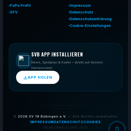
FuPa Profil
Impressum
SFV
Datenschutz
Datenschutzerklärung
Cookie-Einstellungen
SVB APP INSTALLIEREN
News, Spielplan & Kader – direkt auf deinem
Homescreen
APP HOLEN
©
2026
SV 19 Bübingen e.V.
— Alle Rechte vorbehalten
IMPRESSUM
DATENSCHUTZ
COOKIES
IM MEERWALD SEIT 2019