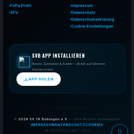
FuPa Profil
Impressum
SFV
Datenschutz
Datenschutzerklärung
Cookie-Einstellungen
SVB APP INSTALLIEREN
News, Spielplan & Kader – direkt auf deinem
Homescreen
APP HOLEN
©
2026
SV 19 Bübingen e.V.
— Alle Rechte vorbehalten
IMPRESSUM
DATENSCHUTZ
COOKIES
IM MEERWALD SEIT 2019