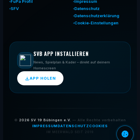
FuPa Profil
Impressum
SFV
Datenschutz
Datenschutzerklärung
Cookie-Einstellungen
SVB APP INSTALLIEREN
News, Spielplan & Kader – direkt auf deinem
Homescreen
APP HOLEN
©
2026
SV 19 Bübingen e.V.
— Alle Rechte vorbehalten
IMPRESSUM
DATENSCHUTZ
COOKIES
IM MEERWALD SEIT 2019