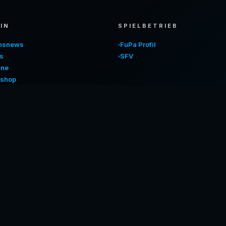
IN
SPIELBETRIEB
insnews
FuPa Profil
s
SFV
ine
shop
nem Homescreen
halten
IMPRESSUM
DATENSCHUTZ
COOKIES