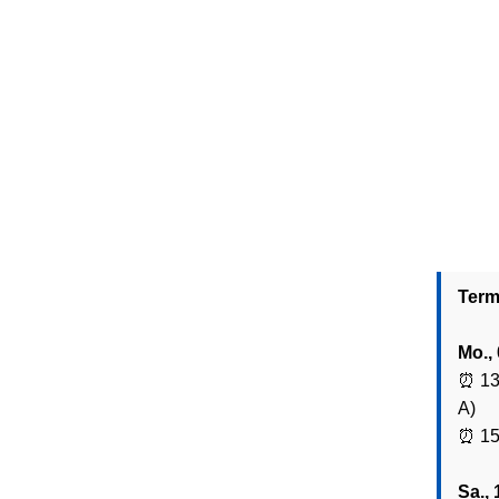
Die näc
rollt d
unsere
Auswärt
Term
Mo., 
⏰ 13
A)
⏰ 15
Sa., 