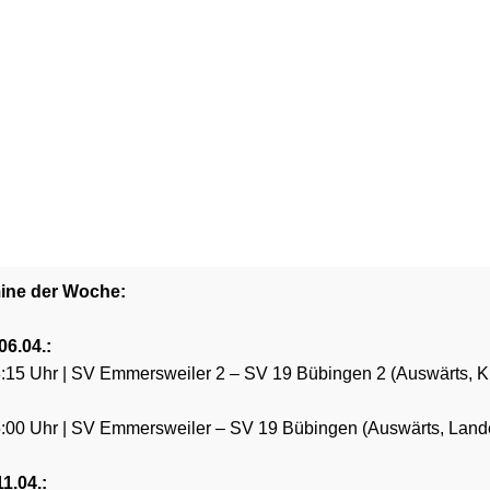
WOCHENÜBERSICHT KW 15 🔵⚪️
hste englische Woche steht vor der Tür und auch am Woche
er Ball wieder! Los geht es bereits am Montag mit den Auswärt
r Herren in Emmersweiler, bevor am Wochenende beide Heim
sspiele unserer Teams anstehen. Kommt vorbei und unterstüt
ine der Woche:
06.04.:
:15 Uhr | SV Emmersweiler 2 – SV 19 Bübingen 2 (Auswärts, Kr
:00 Uhr | SV Emmersweiler – SV 19 Bübingen (Auswärts, Lande
11.04.: