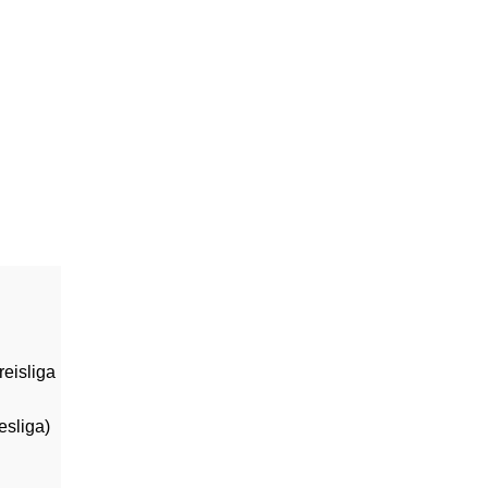
nende
sspielen
- und
zt uns!
eisliga
sliga)