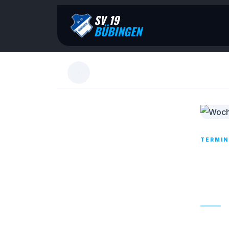
SV 19
BÜBINGEN
TERMIN
WOC
ENG
05. APR