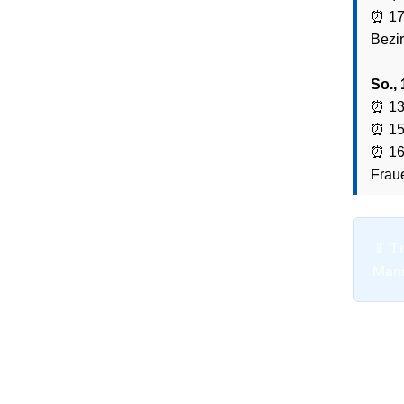
⏰ 17
Bezi
So., 
⏰ 13:
⏰ 15
⏰ 16
Frau
📱
Ti
Mann
📸: Arm
(@spani