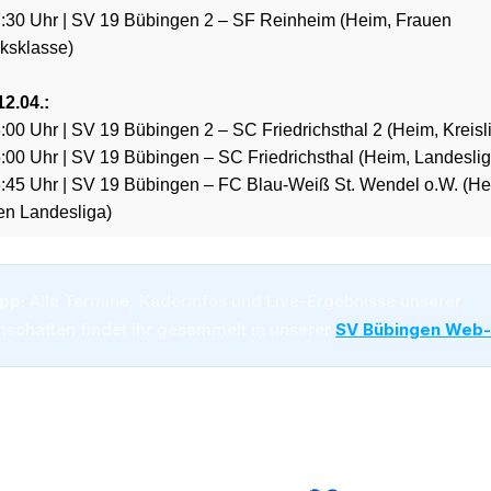
:30 Uhr | SV 19 Bübingen 2 – SF Reinheim (Heim, Frauen
rksklasse)
12.04.:
00 Uhr | SV 19 Bübingen 2 – SC Friedrichsthal 2 (Heim, Kreisl
:00 Uhr | SV 19 Bübingen – SC Friedrichsthal (Heim, Landeslig
:45 Uhr | SV 19 Bübingen – FC Blau-Weiß St. Wendel o.W. (He
en Landesliga)
pp:
Alle Termine, Kaderinfos und Live-Ergebnisse unserer
schaften findet ihr gesammelt in unserer
SV Bübingen Web
in Schwambach – SV 19 Bübingen Fankurve & Spaniol Fotograf
olfotografie)