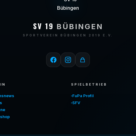
SV 19
BÜBINGEN
SPORTVEREIN BÜBINGEN 2019 E.V.
IN
SPIELBETRIEB
insnews
FuPa Profil
s
SFV
ine
shop