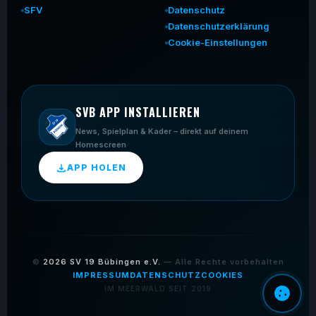
SFV
Datenschutz
Datenschutzerklärung
Cookie-Einstellungen
SVB APP INSTALLIEREN
News, Spielplan & Kader – direkt auf deinem
Homescreen
APP HOLEN
©
2026
SV 19 Bübingen e.V.
— Alle Rechte vorbehalten
IMPRESSUM
DATENSCHUTZ
COOKIES
IM MEERWALD SEIT 2019