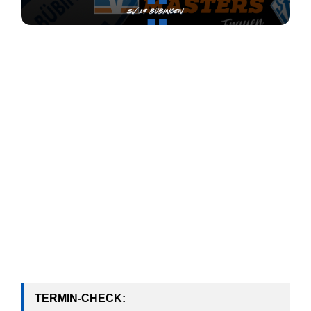
Das absolute Highlight der Hallensaison rückt näher:
Am
21.02.2026
treffen die besten
Frauenmannschaften des Saarlandes in der
Joachim-Deckarm-Halle aufeinander. Unsere
Mädels sind nach einer überragenden Qualifikation
beim
22. Volksbanken-Frauen-Masters
mittendrin
statt nur dabei!
Wir wollen den Titel und brauchen dafür eure
Unterstützung auf den Rängen. Seid dabei, wenn wir
als stolzer Ausrichter dieses Turniers gemeinsam mit
euch den Finaltag zu einem blau-weißen Fest
machen!
TERMIN-CHECK: