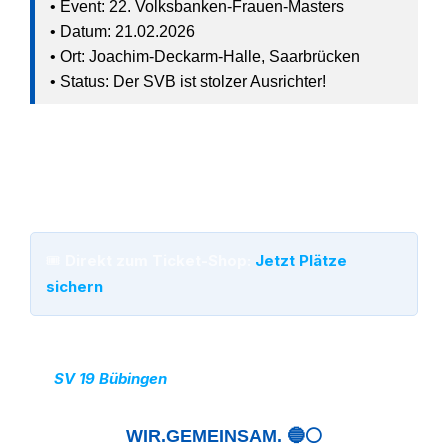
• Event: 22. Volksbanken-Frauen-Masters
• Datum: 21.02.2026
• Ort: Joachim-Deckarm-Halle, Saarbrücken
• Status: Der SVB ist stolzer Ausrichter!
Wartet nicht zu lange, die Tickets sind heiß begehrt.
Sichert euch euren Platz im Fanblock und lasst uns
die Halle zum Beben bringen!
🎟️
Direkt zum Ticket-Shop:
Jetzt Plätze
sichern
📸:
SV 19 Bübingen
WIR.GEMEINSAM. 🔵⚪️