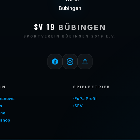
SV 19
BÜBINGEN
SPORTVEREIN BÜBINGEN 2019 E.V.
IN
SPIELBETRIEB
insnews
FuPa Profil
s
SFV
ine
shop