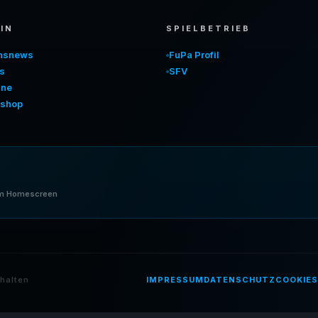
IN
SPIELBETRIEB
insnews
FuPa Profil
s
SFV
ine
shop
nem Homescreen
halten
IMPRESSUM
DATENSCHUTZ
COOKIES