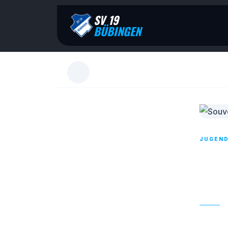
SV 19
BÜBINGEN
JUGEN
SOU
FC 
19. NO