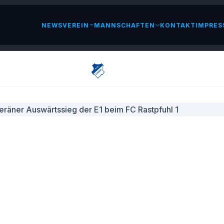
NEWS
VEREIN
MANNSCHAFTEN
KONTAKT
IMPRES
LESEN
D
VERÄNER AUSWÄRTSSIEG DER E1 B
RASTPFUHL 1
VEMBER 2025