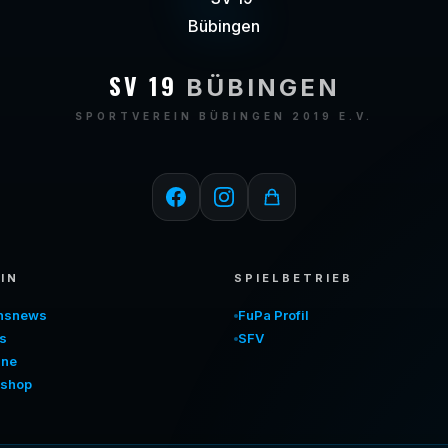
SV 19
BÜBINGEN
SPORTVEREIN BÜBINGEN 2019 E.V.
IN
SPIELBETRIEB
insnews
FuPa Profil
s
SFV
ine
shop