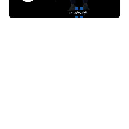
📸: Armin Schwambach – SV 19 Bübingen Fankurve