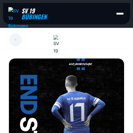
SV 19
BÜBINGEN
LESEN