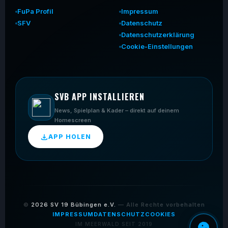
FuPa Profil
Impressum
SFV
Datenschutz
Datenschutzerklärung
Cookie-Einstellungen
SVB APP INSTALLIEREN
News, Spielplan & Kader – direkt auf deinem
Homescreen
APP HOLEN
©
2026
SV 19 Bübingen e.V.
— Alle Rechte vorbehalten
IMPRESSUM
DATENSCHUTZ
COOKIES
IM MEERWALD SEIT 2019