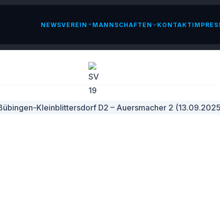
NEWS
VEREIN
MANNSCHAFTEN
KONTAKT
IMPRES
LESEN
D
 BÜBINGEN-KLEINBLITTERSDORF D2
RSMACHER 2 (13.09.2025)
PTEMBER 2025