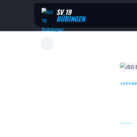
SV 19
BÜBINGEN
JUGEN
JSG
AUE
14. SE