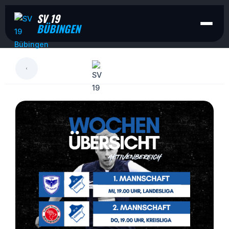
SV 19
BÜBINGEN
LESEN