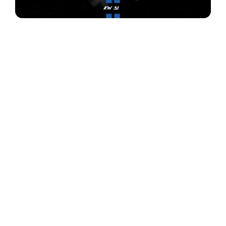
HERREN 1 (LANDESLIGA):
Mi., 30.07. | 19:00 Uhr (Auswärts)
DJK Püttlingen – SV 19 Bübingen
HERREN 2 (KREISLIGA):
Do., 31.07. | 19:00 Uhr (Auswärts)
FV Bischmisheim 2 – SV 19 Bübingen 2