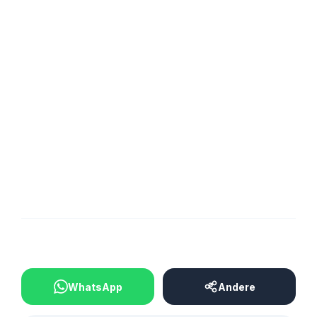
📸: Spaniol Fotografie / @spaniolfotografie | Mike
Spaniol
📸: Armin Schwambach – SV 19 Bübingen Fankurve
BEITRAG TEILEN
WhatsApp
Andere