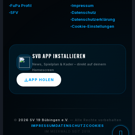
FuPa Profil
Impressum
SFV
Datenschutz
Datenschutzerklärung
Cookie-Einstellungen
SVB APP INSTALLIEREN
News, Spielplan & Kader – direkt auf deinem
Homescreen
APP HOLEN
©
2026
SV 19 Bübingen e.V.
— Alle Rechte vorbehalten
IMPRESSUM
DATENSCHUTZ
COOKIES
IM MEERWALD SEIT 2019