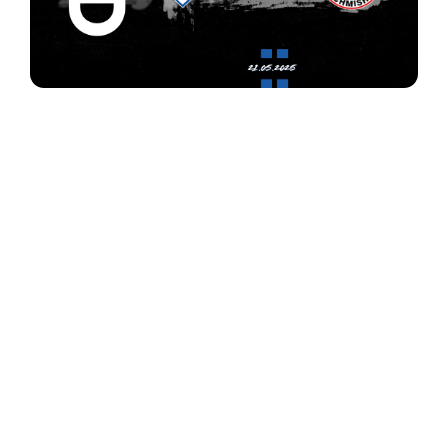
Ein beeindruckender Fußballabend liegt hinter
unserer E1, die im Heimspiel gegen den FV
Bischmisheim ein wahres Torfestival feierte und mit
einem überwältigenden 15:1-Sieg ihre Stärke unter
Beweis stellte. Damit kletterte das Team auf den
zweiten Tabellenplatz – ein verdienter Lohn für
Einsatz und Spielfreude.
Fulminanter Start und Hattrick von Paul Jung