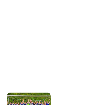
Das Motto unseres Vereins WIR.GEMEINSAM. wurde
nicht nur gelebt, sondern auf dem Platz
eindrucksvoll bewiesen.
Herzlichen Glückwunsch an das gesamte Team für
diese überragende Leistung!
Bericht: Alexandra Jung
Bericht: Alexandra Jung