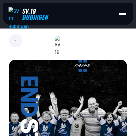
SV 19
BÜBINGEN
LESEN