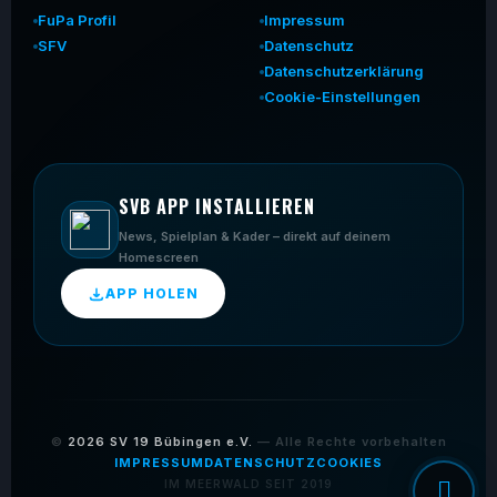
FuPa Profil
Impressum
SFV
Datenschutz
Datenschutzerklärung
Cookie-Einstellungen
SVB APP INSTALLIEREN
News, Spielplan & Kader – direkt auf deinem
Homescreen
APP HOLEN
©
2026
SV 19 Bübingen e.V.
— Alle Rechte vorbehalten
IMPRESSUM
DATENSCHUTZ
COOKIES
IM MEERWALD SEIT 2019