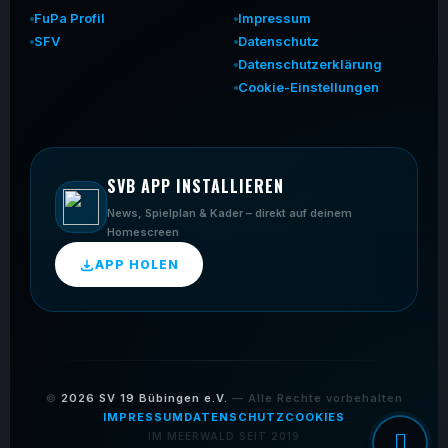
FuPa Profil
Impressum
SFV
Datenschutz
Datenschutzerklärung
Cookie-Einstellungen
SVB APP INSTALLIEREN
News, Spielplan & Kader – direkt auf deinem
Homescreen
APP HOLEN
©
2026
SV 19 Bübingen e.V.
— Alle Rechte vorbehalten
IMPRESSUM
DATENSCHUTZ
COOKIES
IM MEERWALD SEIT 2019