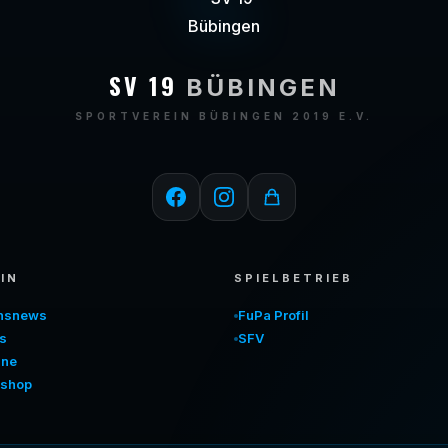
SV 19
BÜBINGEN
SPORTVEREIN BÜBINGEN 2019 E.V.
IN
SPIELBETRIEB
insnews
FuPa Profil
s
SFV
ine
shop