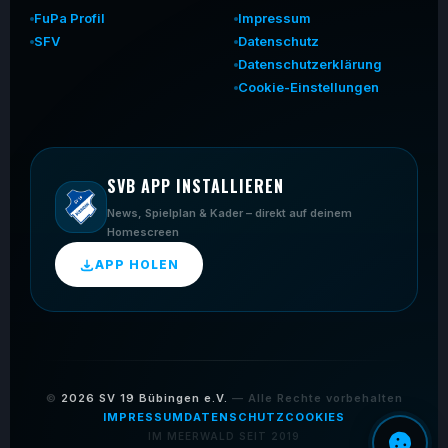
FuPa Profil
Impressum
SFV
Datenschutz
Datenschutzerklärung
Cookie-Einstellungen
SVB APP INSTALLIEREN
News, Spielplan & Kader – direkt auf deinem
Homescreen
APP HOLEN
©
2026
SV 19 Bübingen e.V.
— Alle Rechte vorbehalten
IMPRESSUM
DATENSCHUTZ
COOKIES
IM MEERWALD SEIT 2019