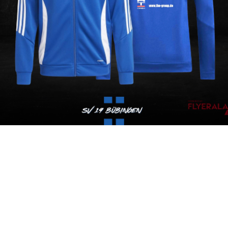
ch zum Start in die Vorbereitung erstrahlen unsere Spielerinn
 mit den Trainingsanzügen der Adidas Tiro 24 in neuem Look.
 möchten wir uns herzlichst bei unserem Sponsor der FHE G
eschäftsführer Herrn Frank H. Erz bedanken.