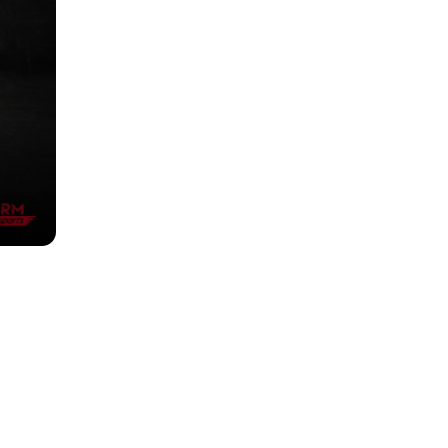
en und
mbH und