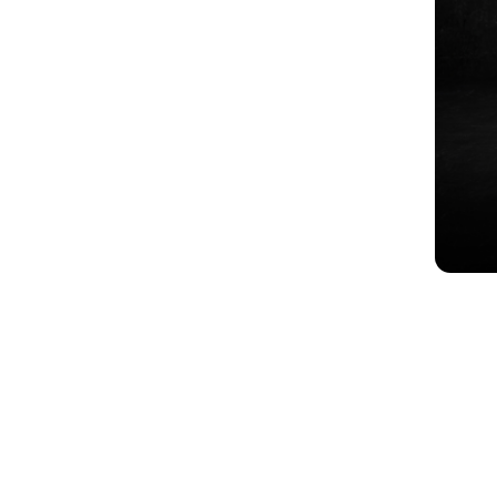
Pünktli
Spieler
Hierfür
ihrem G