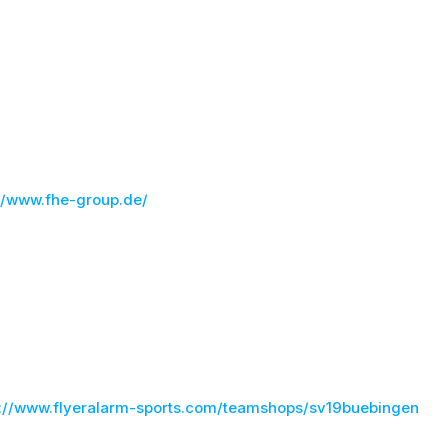
er-/Frühjahrscheck
taldruck
l stark!
gerne auf der Webseite der FHE GmbH vorbei!
://www.fhe-group.de/
iningsanzüge mit unserem Sponsoraufdruck könnt Ihr ab sofor
 neuen Flyeralarm Online Teamshop unter den jeweiligen
aftskollektionen erwerben.
rein und sichert euch euren eigenen Trainingsanzug!
s://www.flyeralarm-sports.com/teamshops/sv19buebingen