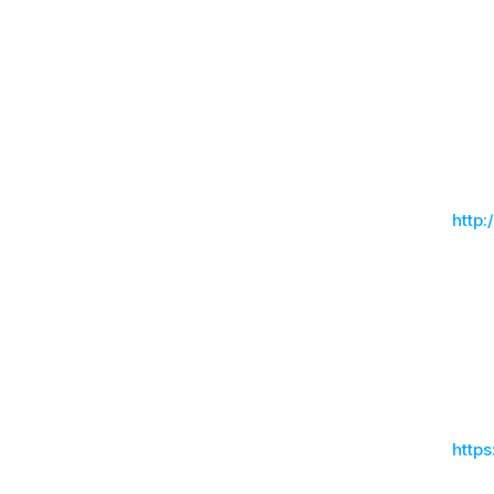
Wint
Digi
Regiona
Schaut 
➡️
http
Die Tra
unserem
Mannsch
Schaut 
➡️
http