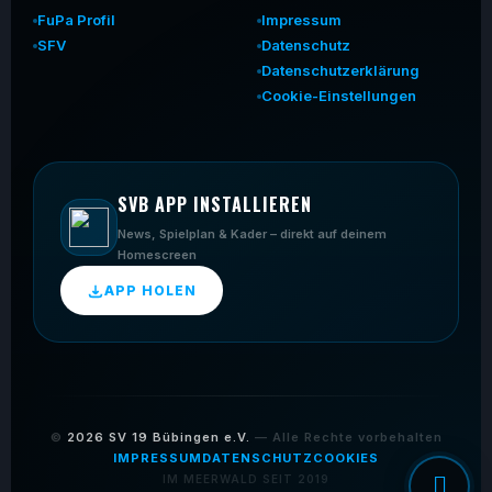
FuPa Profil
Impressum
SFV
Datenschutz
Datenschutzerklärung
Cookie-Einstellungen
SVB APP INSTALLIEREN
News, Spielplan & Kader – direkt auf deinem
Homescreen
APP HOLEN
©
2026
SV 19 Bübingen e.V.
— Alle Rechte vorbehalten
IMPRESSUM
DATENSCHUTZ
COOKIES
IM MEERWALD SEIT 2019