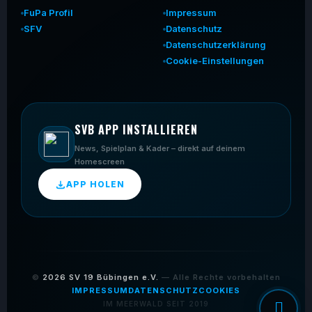
FuPa Profil
Impressum
SFV
Datenschutz
Datenschutzerklärung
Cookie-Einstellungen
SVB APP INSTALLIEREN
News, Spielplan & Kader – direkt auf deinem
Homescreen
APP HOLEN
©
2026
SV 19 Bübingen e.V.
— Alle Rechte vorbehalten
IMPRESSUM
DATENSCHUTZ
COOKIES
IM MEERWALD SEIT 2019