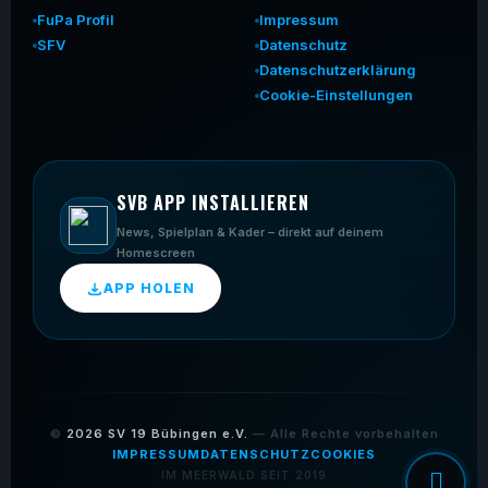
FuPa Profil
Impressum
SFV
Datenschutz
Datenschutzerklärung
Cookie-Einstellungen
SVB APP INSTALLIEREN
News, Spielplan & Kader – direkt auf deinem
Homescreen
APP HOLEN
©
2026
SV 19 Bübingen e.V.
— Alle Rechte vorbehalten
IMPRESSUM
DATENSCHUTZ
COOKIES
IM MEERWALD SEIT 2019