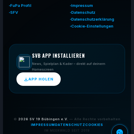
FuPa Profil
Impressum
SFV
Datenschutz
Datenschutzerklärung
Cookie-Einstellungen
SVB APP INSTALLIEREN
News, Spielplan & Kader – direkt auf deinem
Homescreen
APP HOLEN
©
2026
SV 19 Bübingen e.V.
— Alle Rechte vorbehalten
IMPRESSUM
DATENSCHUTZ
COOKIES
IM MEERWALD SEIT 2019