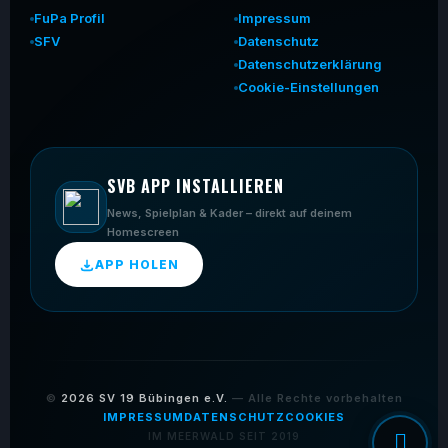
FuPa Profil
Impressum
SFV
Datenschutz
Datenschutzerklärung
Cookie-Einstellungen
SVB APP INSTALLIEREN
News, Spielplan & Kader – direkt auf deinem
Homescreen
APP HOLEN
©
2026
SV 19 Bübingen e.V.
— Alle Rechte vorbehalten
IMPRESSUM
DATENSCHUTZ
COOKIES
IM MEERWALD SEIT 2019