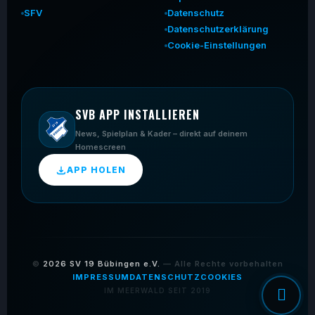
SFV
Datenschutz
Datenschutzerklärung
Cookie-Einstellungen
SVB APP INSTALLIEREN
News, Spielplan & Kader – direkt auf deinem
Homescreen
APP HOLEN
©
2026
SV 19 Bübingen e.V.
— Alle Rechte vorbehalten
IMPRESSUM
DATENSCHUTZ
COOKIES
IM MEERWALD SEIT 2019