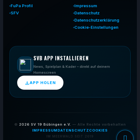
FuPa Profil
Impressum
SFV
Datenschutz
Datenschutzerklärung
Cookie-Einstellungen
SVB APP INSTALLIEREN
News, Spielplan & Kader – direkt auf deinem
Homescreen
APP HOLEN
©
2026
SV 19 Bübingen e.V.
— Alle Rechte vorbehalten
IMPRESSUM
DATENSCHUTZ
COOKIES
IM MEERWALD SEIT 2019