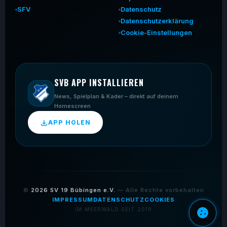
SFV
Datenschutz
Datenschutzerklärung
Cookie-Einstellungen
SVB APP INSTALLIEREN
News, Spielplan & Kader – direkt auf deinem
Homescreen
APP HOLEN
©
2026
SV 19 Bübingen e.V.
— Alle Rechte vorbehalten
IMPRESSUM
DATENSCHUTZ
COOKIES
IM MEERWALD SEIT 2019