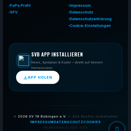
FuPa Profil
Impressum
SFV
Datenschutz
Datenschutzerklärung
Cookie-Einstellungen
SVB APP INSTALLIEREN
News, Spielplan & Kader – direkt auf deinem
Homescreen
APP HOLEN
©
2026
SV 19 Bübingen e.V.
— Alle Rechte vorbehalten
IMPRESSUM
DATENSCHUTZ
COOKIES
IM MEERWALD SEIT 2019