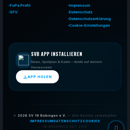
FuPa Profil
Impressum
SFV
Datenschutz
Datenschutzerklärung
Cookie-Einstellungen
SVB APP INSTALLIEREN
News, Spielplan & Kader – direkt auf deinem
Homescreen
APP HOLEN
©
2026
SV 19 Bübingen e.V.
— Alle Rechte vorbehalten
IMPRESSUM
DATENSCHUTZ
COOKIES
IM MEERWALD SEIT 2019