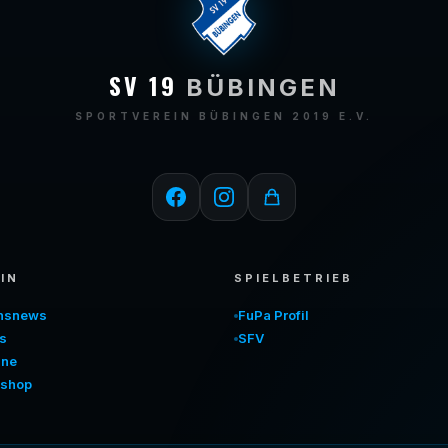
SV 19
BÜBINGEN
SPORTVEREIN BÜBINGEN 2019 E.V.
IN
SPIELBETRIEB
insnews
FuPa Profil
s
SFV
ine
shop