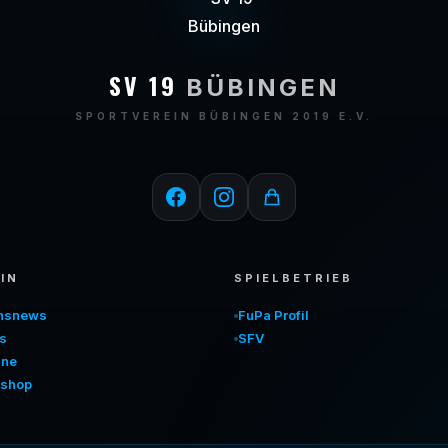
SV 19
BÜBINGEN
SPORTVEREIN BÜBINGEN 2019 E.V.
IN
SPIELBETRIEB
insnews
FuPa Profil
s
SFV
ine
shop