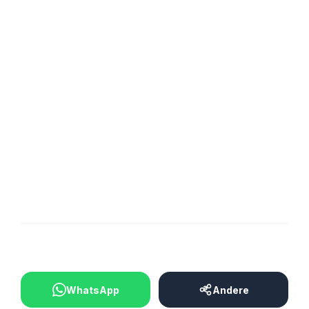
Bleibt dran, um keine Ausgabe von “Auf den Zahn
gefühlt – unsere Spieler im Detail” zu verpassen und
weitere Einblicke in das Leben und die Karriere
unserer Spielerinnen und Spieler zu erhalten!
WIR.GEMEINSAM. 🔵⚪️
BEITRAG TEILEN
WhatsApp
Andere