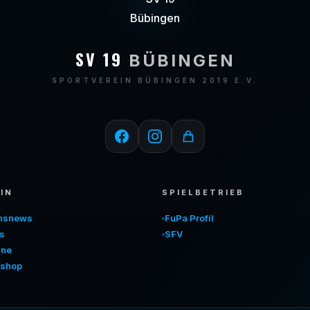
SV 19
BÜBINGEN
SPORTVEREIN BÜBINGEN 2019 E.V.
IN
SPIELBETRIEB
insnews
FuPa Profil
s
SFV
ine
shop