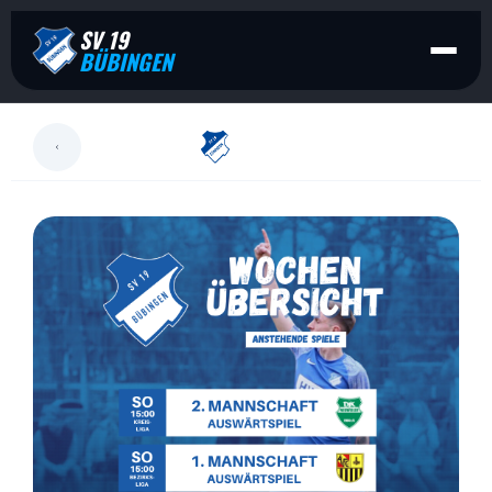
SV 19
BÜBINGEN
LESEN