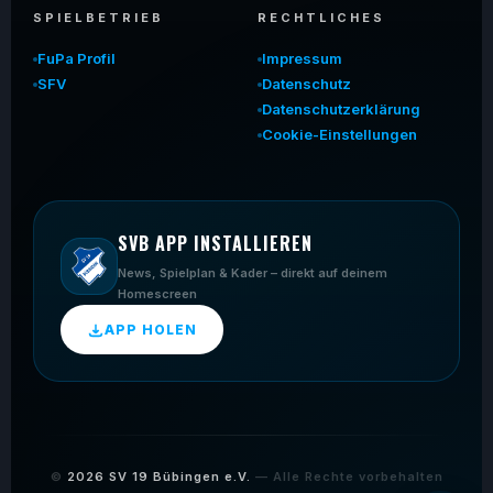
SPIELBETRIEB
RECHTLICHES
FuPa Profil
Impressum
SFV
Datenschutz
Datenschutzerklärung
Cookie-Einstellungen
SVB APP INSTALLIEREN
News, Spielplan & Kader – direkt auf deinem
Homescreen
APP HOLEN
©
2026
SV 19 Bübingen e.V.
— Alle Rechte vorbehalten