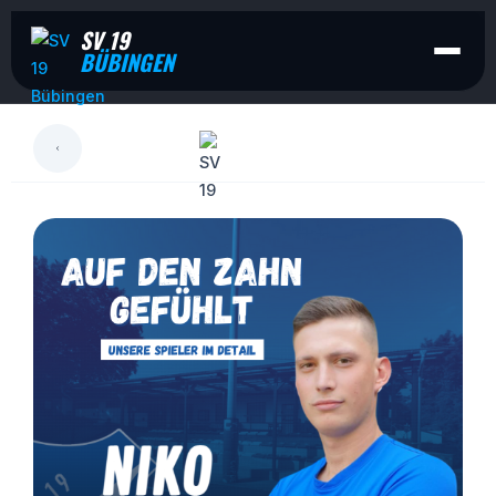
SV 19
BÜBINGEN
LESEN