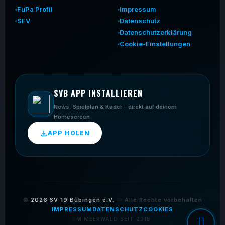
FuPa Profil
Impressum
SFV
Datenschutz
Datenschutzerklärung
Cookie-Einstellungen
SVB APP INSTALLIEREN
News, Spielplan & Kader – direkt auf deinem
Homescreen
APP HOLEN
©
2026
SV 19 Bübingen e.V.
— Alle Rechte vorbehalten
IMPRESSUM
DATENSCHUTZ
COOKIES
IM MEERWALD SEIT 2019