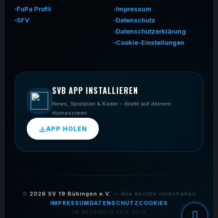
FuPa Profil
Impressum
SFV
Datenschutz
Datenschutzerklärung
Cookie-Einstellungen
SVB APP INSTALLIEREN
News, Spielplan & Kader – direkt auf deinem
Homescreen
APP HOLEN
©
2026
SV 19 Bübingen e.V.
— Alle Rechte vorbehalten
IMPRESSUM
DATENSCHUTZ
COOKIES
IM MEERWALD SEIT 2019