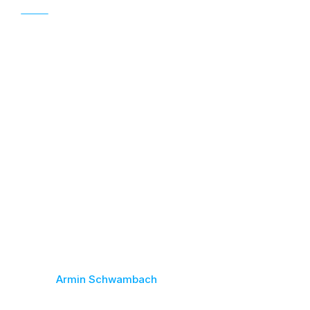
24. OKTOBER 2022
Bilder:
Armin Schwambach