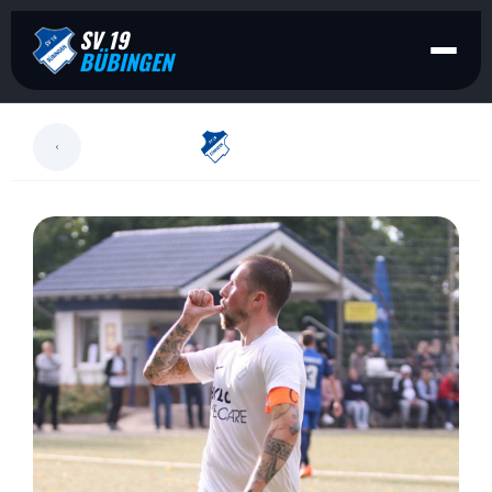
SV 19
BÜBINGEN
LESEN