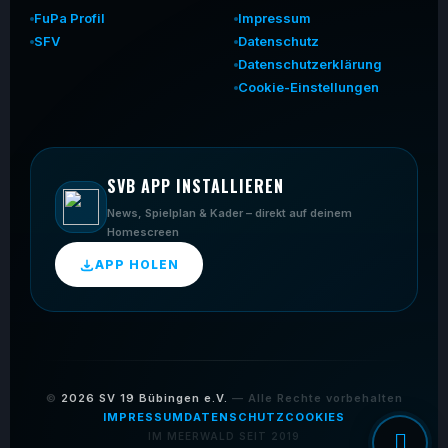
FuPa Profil
Impressum
SFV
Datenschutz
Datenschutzerklärung
Cookie-Einstellungen
SVB APP INSTALLIEREN
News, Spielplan & Kader – direkt auf deinem
Homescreen
APP HOLEN
©
2026
SV 19 Bübingen e.V.
— Alle Rechte vorbehalten
IMPRESSUM
DATENSCHUTZ
COOKIES
IM MEERWALD SEIT 2019